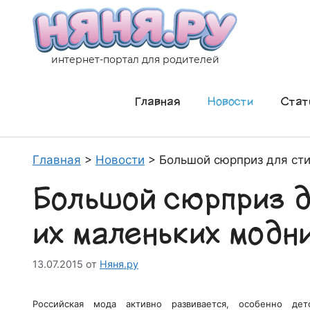
Перейти
к
содержимому
интернет-портал для родителей
Главная
Новости
Стат
Главная
>
Новости
>
Большой сюрприз для ст
Большой сюрприз д
их маленьких модн
13.07.2015
от
Няня.ру
Российская мода активно развивается, особенно де