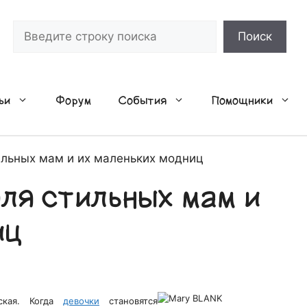
Поиск
Поиск
ьи
Форум
События
Помощники
ильных мам и их маленьких модниц
ля стильных мам и
иц
тская. Когда
девочки
становятся