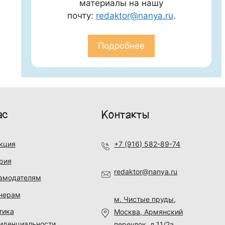
материалы на нашу
почту:
redaktor@nanya.ru
.
Подробнее
ас
Контакты
кция
+7 (916) 582-89-74
рия
redaktor@nanya.ru
амодателям
нерам
м. Чистые пруды,
тика
Москва, Армянский
иденциальности
переулок, д.11/2а