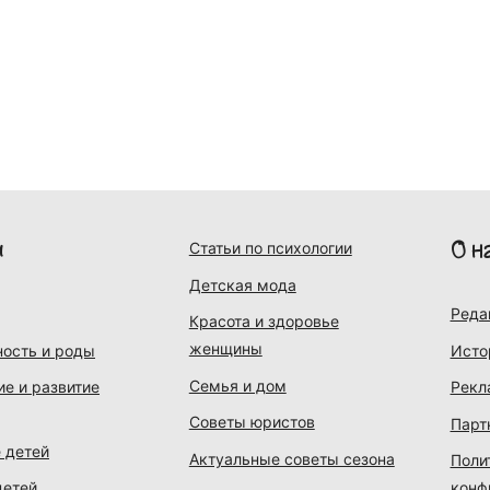
и
О н
Статьи по психологии
Детская мода
Реда
Красота и здоровье
женщины
ость и роды
Исто
Семья и дом
ие и развитие
Рекл
Советы юристов
Парт
 детей
Актуальные советы сезона
Поли
детей
конф