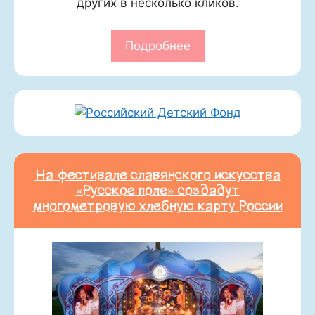
других в несколько кликов.
Подробнее
На фестивале славянского искусства
«Русское поле» создадут
многометровую хлебную карту России