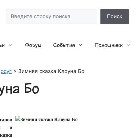
Поиск
Поиск
ьи
Форум
События
Помощники
осуг
>
Зимняя сказка Клоуна Бо
уна Бо
танов
ый и
казка