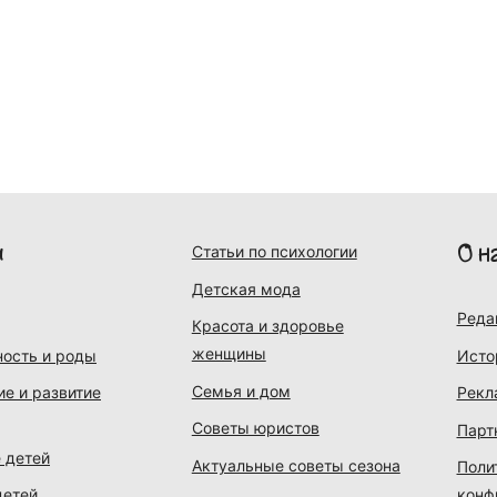
и
О н
Статьи по психологии
Детская мода
Реда
Красота и здоровье
женщины
ость и роды
Исто
Семья и дом
ие и развитие
Рекл
Советы юристов
Парт
 детей
Актуальные советы сезона
Поли
детей
конф