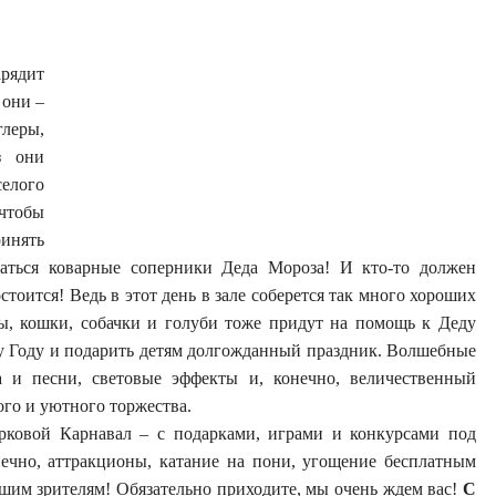
рядит
 они –
леры,
з они
елого
 чтобы
ринять
заться коварные соперники Деда Мороза! И кто-то должен
тоится! Ведь в этот день в зале соберется так много хороших
ы, кошки, собачки и голуби тоже придут на помощь к Деду
у Году и подарить детям долгожданный праздник. Волшебные
 и песни, световые эффекты и, конечно, величественный
го и уютного торжества.
рковой Карнавал – с подарками, играми и конкурсами под
нечно, аттракционы, катание на пони, угощение бесплатным
шим зрителям! Обязательно приходите, мы очень ждем вас!
С