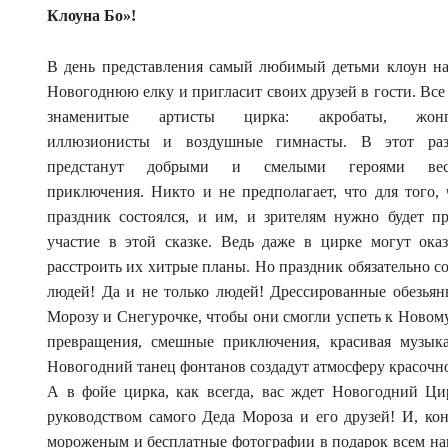
Клоуна Бо»!
В день представления самый любимый детьми клоун на
Новогоднюю елку и пригласит своих друзей в гости. Все
знаменитые артисты цирка: акробаты, жонг
иллюзионисты и воздушные гимнасты. В этот ра
предстанут добрыми и смелыми героями вес
приключения. Никто и не предполагает, что для того,
праздник состоялся, и им, и зрителям нужно будет п
участие в этой сказке. Ведь даже в цирке могут ока
расстроить их хитрые планы. Но праздник обязательно сос
людей! Да и не только людей! Дрессированные обезьян
Морозу и Снегурочке, чтобы они смогли успеть к Новом
превращения, смешные приключения, красивая музыка
Новогодний танец фонтанов создадут атмосферу красочно
А в фойе цирка, как всегда, вас ждет Новогодний Ци
руководством самого Деда Мороза и его друзей! И, ко
мороженым и бесплатные фотографии в подарок всем на