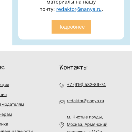
материалы на нашу
почту:
redaktor@nanya.ru
.
Подробнее
ас
Контакты
кция
+7 (916) 582-89-74
рия
redaktor@nanya.ru
амодателям
нерам
м. Чистые пруды,
тика
Москва, Армянский
иденциальности
переулок, д.11/2а