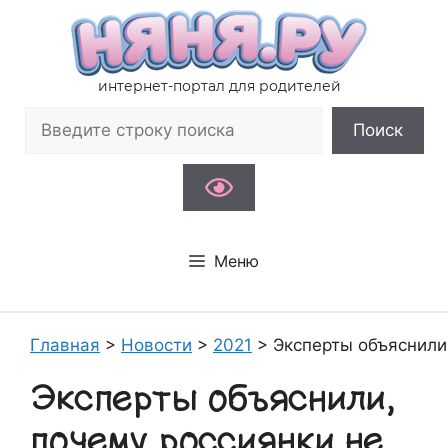
Перейти
к
содержимому
интернет-портал для родителей
Поиск
Поиск
Меню
Главная
>
Новости
>
2021
>
Эксперты объяснили
Эксперты объяснили,
почему россиянки не