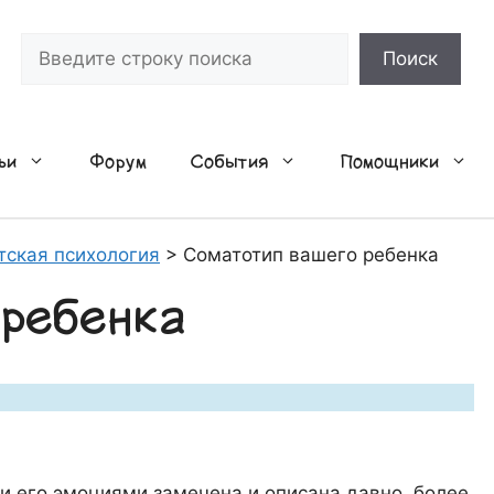
Поиск
Поиск
ьи
Форум
События
Помощники
тская психология
>
Соматотип вашего ребенка
 ребенка
 его эмоциями замечена и описана давно, более