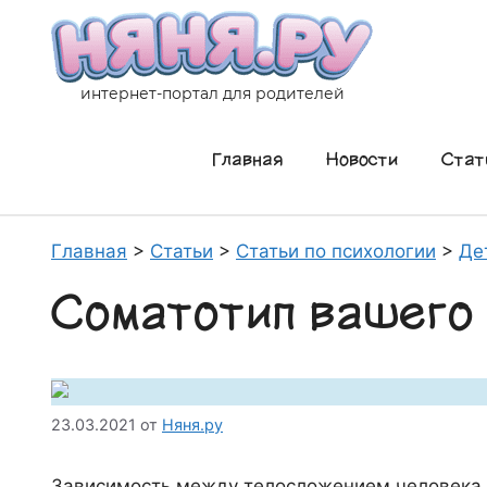
Перейти
к
содержимому
интернет-портал для родителей
Главная
Новости
Стат
Главная
>
Статьи
>
Статьи по психологии
>
Де
Соматотип вашего
23.03.2021
от
Няня.ру
Зависимость между телосложением человека и